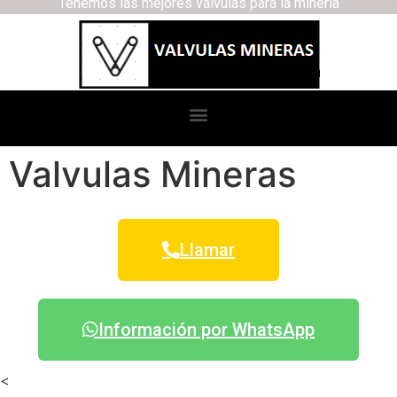
Tenemos las mejores válvulas para la minería
Valvulas Mineras
Llamar
Información por WhatsApp
<