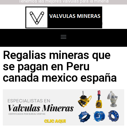
Tenemos las mejores válvulas para la minería
Regalias mineras que
se pagan en Peru
canada mexico españa