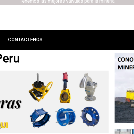
Tenemos las mejores válvulas para la minería
CONTACTENOS
Peru