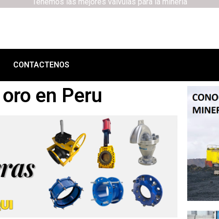
Tenemos las mejores válvulas para la minería
CONTACTENOS
 oro en Peru