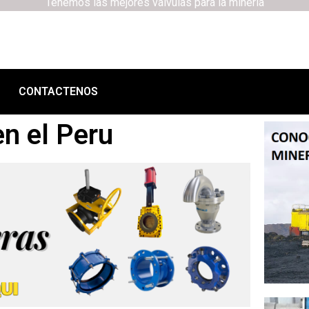
Tenemos las mejores válvulas para la minería
CONTACTENOS
n el Peru