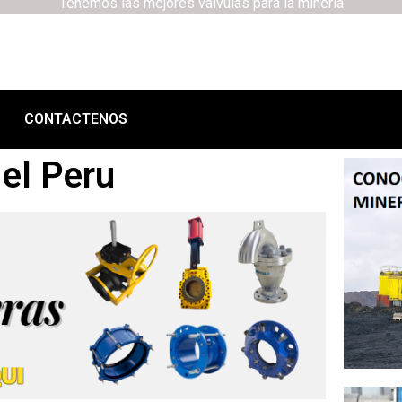
Tenemos las mejores válvulas para la minería
CONTACTENOS
el Peru