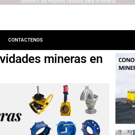
Tenemos las mejores válvulas para la minería
CONTACTENOS
ividades mineras en