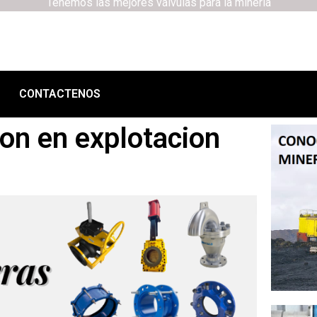
Tenemos las mejores válvulas para la minería
CONTACTENOS
ion en explotacion