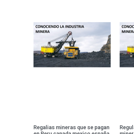
Regalias mineras que se pagan
Regul
en Peru canada mexico españa
miner