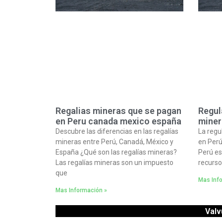
Regalias mineras que se pagan
Regul
en Peru canada mexico españa
miner
Descubre las diferencias en las regalías
La regu
mineras entre Perú, Canadá, México y
en Perú
España ¿Qué son las regalías mineras?
Perú es
Las regalías mineras son un impuesto
recurso
que
Mas Inf
Mas Información »
Valv