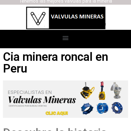
Tenemos las mejores válvulas para la minería
Cia minera roncal en
Peru