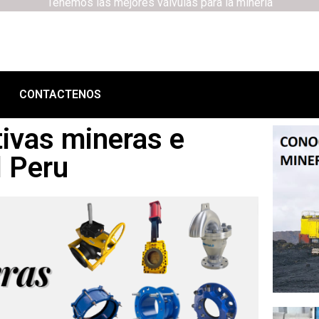
Tenemos las mejores válvulas para la minería
CONTACTENOS
tivas mineras e
l Peru