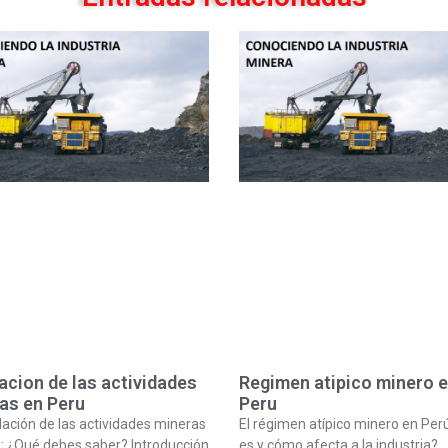
acion de las actividades
Regimen atipico minero 
as en Peru
Peru
lación de las actividades mineras
El régimen atípico minero en Per
: ¿Qué debes saber? Introducción
es y cómo afecta a la industria?