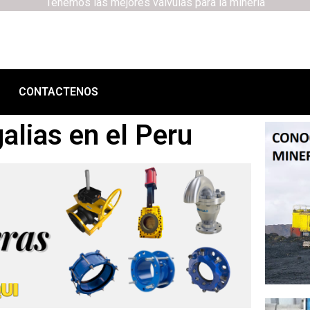
Tenemos las mejores válvulas para la minería
CONTACTENOS
alias en el Peru